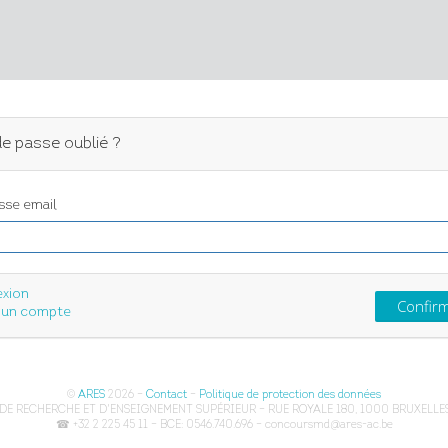
e passe oublié ?
sse email
xion
 un compte
©
ARES
2026 –
Contact
–
Politique de protection des données
DE RECHERCHE ET D'ENSEIGNEMENT SUPÉRIEUR – RUE ROYALE 180, 1000 BRUXELLES
☎ +32 2 225 45 11 – BCE: 0546.740.696 – concoursmd@ares-ac.be