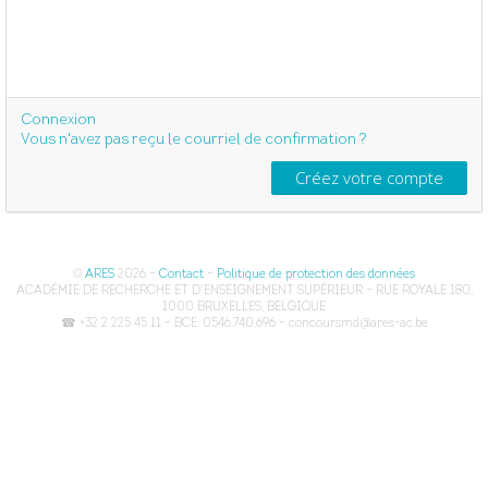
Connexion
Vous n'avez pas reçu le courriel de confirmation ?
©
ARES
2026 –
Contact
–
Politique de protection des données
ACADÉMIE DE RECHERCHE ET D'ENSEIGNEMENT SUPÉRIEUR – RUE ROYALE 180,
1000 BRUXELLES, BELGIQUE
☎ +32 2 225 45 11 – BCE: 0546.740.696 – concoursmd@ares-ac.be