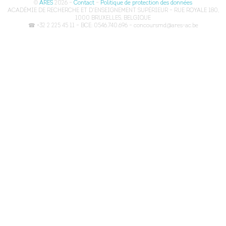
©
ARES
2026 –
Contact
–
Politique de protection des données
ACADÉMIE DE RECHERCHE ET D'ENSEIGNEMENT SUPÉRIEUR – RUE ROYALE 180,
1000 BRUXELLES, BELGIQUE
☎ +32 2 225 45 11 – BCE: 0546.740.696 – concoursmd@ares-ac.be